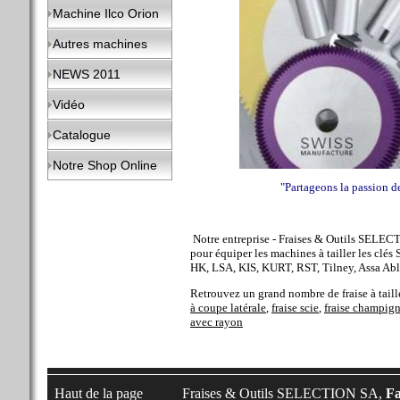
Machine Ilco Orion
Autres machines
NEWS 2011
Vidéo
Catalogue
Notre Shop Online
"Partageons la passion d
Notre entreprise - Fraises & Outils SELEC
pour équiper les machines à tailler les clés
HK, LSA, KIS, KURT, RST, Tilney, Assa Ab
Retrouvez un grand nombre de fraise à tailler
à coupe latérale
,
fraise scie
,
fraise champig
avec rayon
Haut de la page
Fraises & Outils SELECTION SA,
Fa