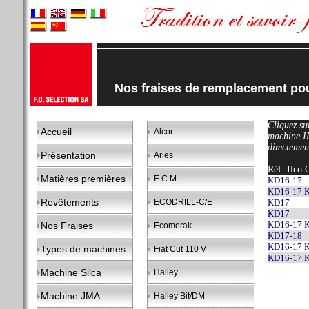
Nos fraises de remplacement p
Cliquez sur
Accueil
Alcor
machine I
directemen
Présentation
Aries
Réf. Ilco 
Matières premières
E.C.M.
KD16-17
KD16-17 
Revêtements
ECODRILL-C/E
KD17
KD17
KD16-17 
Nos Fraises
Ecomerak
KD17-18
KD16-17 
Types de machines
Fiat Cut 110 V
KD16-17 
Machine Silca
Halley
Machine JMA
Halley Bit/DM