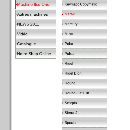
Machine Ilco Orion
Keymatic Copymatic
Autres machines
Merak
NEWS 2011
Mercury
Vidéo
Mizar
Catalogue
Polar
Notre Shop Online
Pulsar
Rigel
Rigel Digit
Round
Round-Fiat Cut
Scorpio
Sierra-J
Spécial