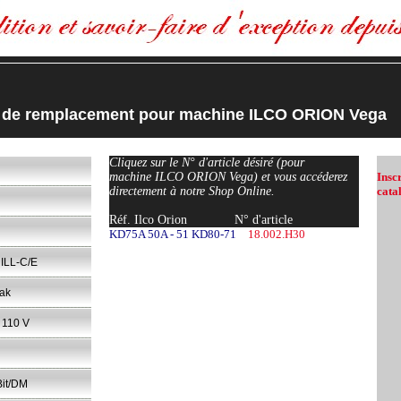
s de remplacement pour machine ILCO ORION Vega
Cliquez sur le N° d'article désiré (pour
machine ILCO ORION Vega) et vous accéderez
Insc
directement à notre Shop Online.
cata
Réf. Ilco Orion
N° d'article
KD75A 50A - 51 KD80-71
18.002.H30
LL-C/E
ak
t 110 V
Bit/DM