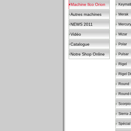
Machine Ilco Orion
Keymat
Autres machines
Merak
NEWS 2011
Mercur
Vidéo
Mizar
Catalogue
Polar
Notre Shop Online
Pulsar
Rigel
Rigel Di
Round
Round-F
Scorpio
Sierra-J
Spécial