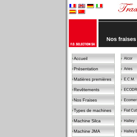
Nos fraise
Accueil
Alcor
Présentation
Aries
Matières premières
E.C.M.
Revêtements
ECODRI
Nos Fraises
Ecomer
Types de machines
Fiat Cu
Machine Silca
Halley
Machine JMA
Halley 