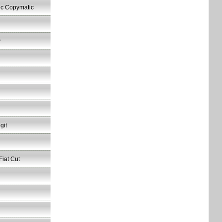
ic Copymatic
y
git
iat Cut