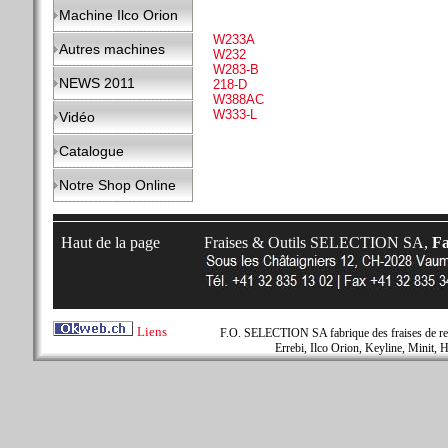
Machine Ilco Orion
W233A
Autres machines
W232
W283-B
NEWS 2011
218-D
W388AC
W333-L
Vidéo
Catalogue
Notre Shop Online
Haut de la page
Fraises & Outils SELECTION SA,
Fa
Liens
F.O. SELECTION SA fabrique des fraises de rem
Errebi, Ilco Orion, Keyline, Minit