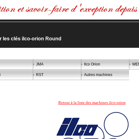
er les clés ilco-orion Round
JMA
Ilco Orion
WE
i
RST
Autres machines
Retour à la liste des machines ilco-orion