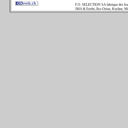
F.O. SELECTION SA fabrique des fraise
JMA & Errebi, Ilco Orion, Keyline, Mi