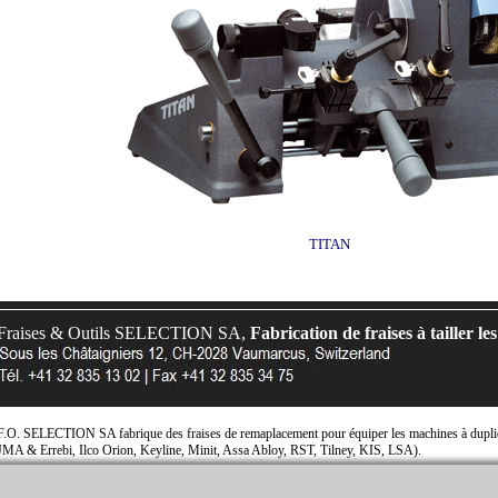
TITAN
Fraises & Outils SELECTION SA,
Fabrication de fraises à tailler les
F.O. SELECTION SA fabrique des fraises de remaplacement pour équiper les machines à dupliqu
JMA & Errebi, Ilco Orion, Keyline, Minit, Assa Abloy, RST, Tilney, KIS, LSA).