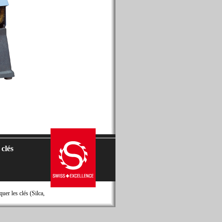
 clés
er les clés (Silca,