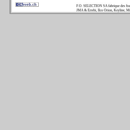
F.O. SELECTION SA fabrique des fraise
JMA & Errebi, Ilco Orion, Keyline, Mi