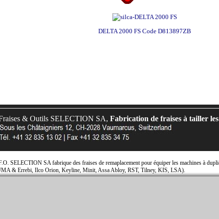
DELTA 2000 FS Code D813897ZB
Fraises & Outils SELECTION SA,
Fabrication de fraises à tailler les
F.O. SELECTION SA fabrique des fraises de remaplacement pour équiper les machines à dupliqu
JMA & Errebi, Ilco Orion, Keyline, Minit, Assa Abloy, RST, Tilney, KIS, LSA).