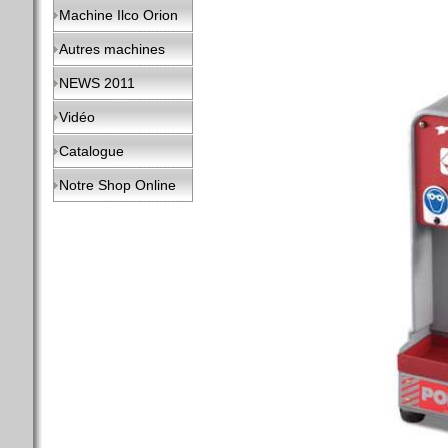
Machine Ilco Orion
Autres machines
NEWS 2011
Vidéo
Catalogue
Notre Shop Online