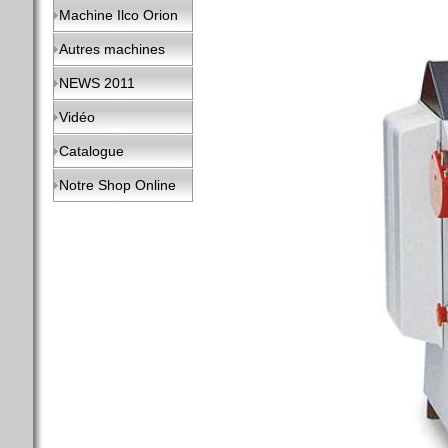
Machine Ilco Orion
Autres machines
NEWS 2011
Vidéo
Catalogue
Notre Shop Online