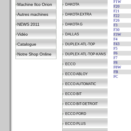
F1W
Machine Ilco Orion
DAKOTA
F20
F21
Autres machines
DAKOTA EXTRA
F22
F26
NEWS 2011
DAKOTA G
F3
F30
Vidéo
DALLAS
F3W
F4
F43
Catalogue
DUPLEX-ATL-TOP
F5
F6
Notre Shop Online
DUPLEX-ATL-TOP-KANS
F7
F8
ECCO
F8W
FB
ECCO ABLOY
FC
ECCO AUTOMATIC
ECCO BIT
ECCO BIT-DETROIT
ECCO FORD
ECCO PLUS