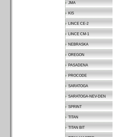
JMA
KIS
LINCE CE-2
LINCE CM-1
NEBRASKA
OREGON
PASADENA
PROCODE
SARATOGA
SARATOGA-NEV-DEN
SPRINT
TITAN
TITAN BIT