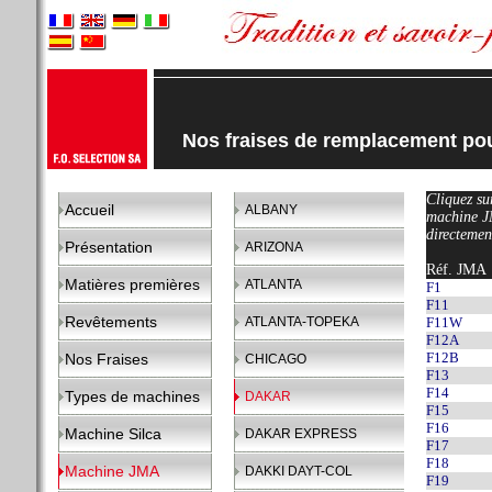
Nos fraises de remplacement p
Cliquez sur
Accueil
ALBANY
machine J
directemen
Présentation
ARIZONA
Réf. JMA
Matières premières
ATLANTA
F1
F11
Revêtements
ATLANTA-TOPEKA
F11W
F12A
F12B
Nos Fraises
CHICAGO
F13
F14
Types de machines
DAKAR
F15
F16
Machine Silca
DAKAR EXPRESS
F17
F18
Machine JMA
DAKKI DAYT-COL
F19