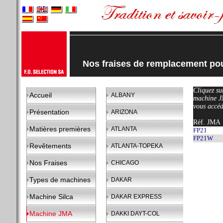
Nos fraises de remplacement 
Cliquez sur
Accueil
ALBANY
machine 
vous accéd
Présentation
ARIZONA
Réf. JMA
Matières premières
ATLANTA
FP21
FP21W
Revêtements
ATLANTA-TOPEKA
Nos Fraises
CHICAGO
Types de machines
DAKAR
Machine Silca
DAKAR EXPRESS
Machine JMA
DAKKI DAYT-COL