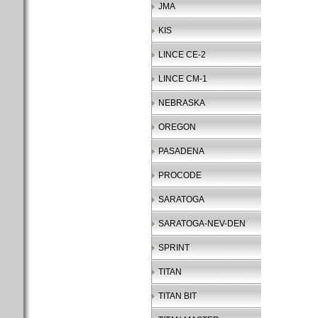
JMA
KIS
LINCE CE-2
LINCE CM-1
NEBRASKA
OREGON
PASADENA
PROCODE
SARATOGA
SARATOGA-NEV-DEN
SPRINT
TITAN
TITAN BIT