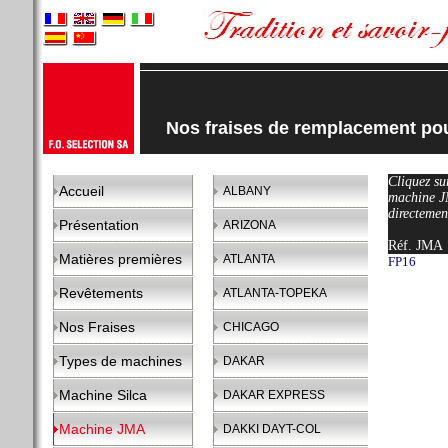
Nos fraises de remplacement 
Cliquez sur
Accueil
ALBANY
machine J
directemen
Présentation
ARIZONA
Réf. JMA
Matières premières
ATLANTA
FP16
Revêtements
ATLANTA-TOPEKA
Nos Fraises
CHICAGO
Types de machines
DAKAR
Machine Silca
DAKAR EXPRESS
Machine JMA
DAKKI DAYT-COL