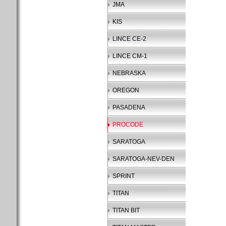
JMA
KIS
LINCE CE-2
LINCE CM-1
NEBRASKA
OREGON
PASADENA
PROCODE
SARATOGA
SARATOGA-NEV-DEN
SPRINT
TITAN
TITAN BIT