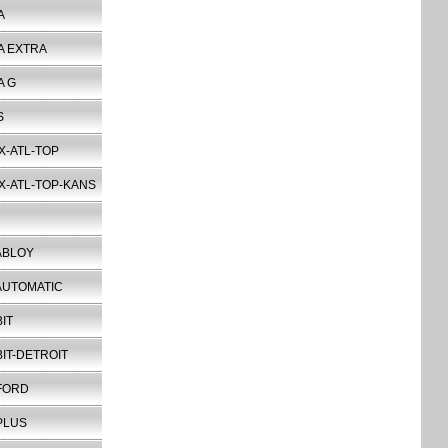
A
A EXTRA
A G
S
X-ATL-TOP
X-ATL-TOP-KANS
ABLOY
AUTOMATIC
IT
IT-DETROIT
FORD
PLUS