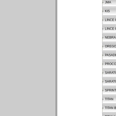
JMA
KIS
LINCE 
LINCE 
NEBRA
OREG
PASAD
PROC
SARAT
SARAT
SPRIN
TITAN
TITAN B