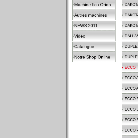
Machine Ilco Orion
DAKOT
Autres machines
DAKOT
NEWS 2011
DAKOT
Vidéo
DALLA
Catalogue
DUPLE
Notre Shop Online
DUPLE
ECCO
ECCO 
ECCO 
ECCO B
ECCO B
ECCO 
ECCO 