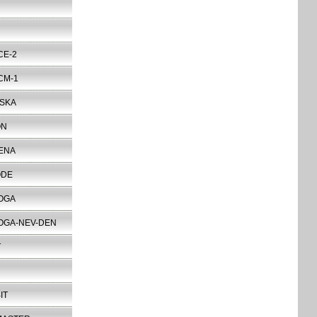
CE-2
CM-1
SKA
ON
ENA
ODE
OGA
OGA-NEV-DEN
T
IT