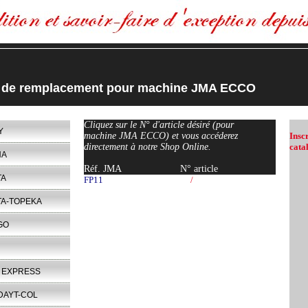
s de remplacement pour machine JMA ECCO
Cliquez sur le N° d'article désiré (pour
Y
machine JMA ECCO) et vous accéderez
Insc
directement à notre Shop Online.
cata
NA
Réf. JMA
N° article
TA
FP11
/
TA-TOPEKA
GO
 EXPRESS
DAYT-COL