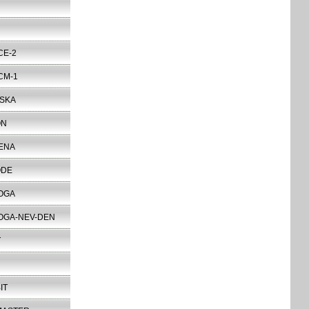
CE-2
CM-1
SKA
ON
ENA
ODE
OGA
OGA-NEV-DEN
T
IT