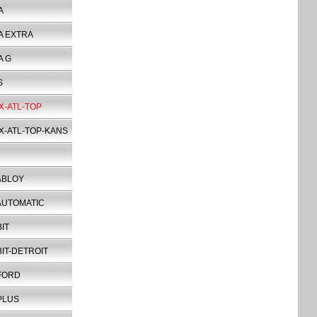
A
A EXTRA
A G
S
X-ATL-TOP
X-ATL-TOP-KANS
ABLOY
AUTOMATIC
IT
IT-DETROIT
FORD
PLUS