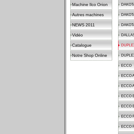
Machine Ilco Orion
DAKOT
Autres machines
DAKOT
NEWS 2011
DAKOT
Vidéo
DALLA
Catalogue
DUPLE
Notre Shop Online
DUPLE
ECCO
ECCO 
ECCO 
ECCO B
ECCO B
ECCO 
ECCO 