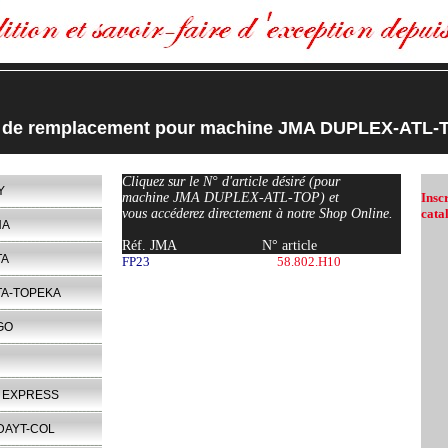
s de remplacement pour machine JMA DUPLEX-ATL-
Cliquez sur le N° d'article désiré (pour
Y
machine JMA DUPLEX-ATL-TOP) et
Insc
vous accéderez directement à notre Shop Online.
cata
NA
Réf. JMA
N° article
TA
FP23
58.802.H10
TA-TOPEKA
GO
 EXPRESS
DAYT-COL