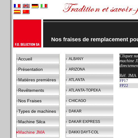
Nos fraises de remplacement po
Cliquez sur
Accueil
ALBANY
machine J
directemen
Présentation
ARIZONA
Réf. JMA
Matières premières
ATLANTA
FP17
FP22
Revêtements
ATLANTA-TOPEKA
Nos Fraises
CHICAGO
Types de machines
DAKAR
Machine Silca
DAKAR EXPRESS
Machine JMA
DAKKI DAYT-COL