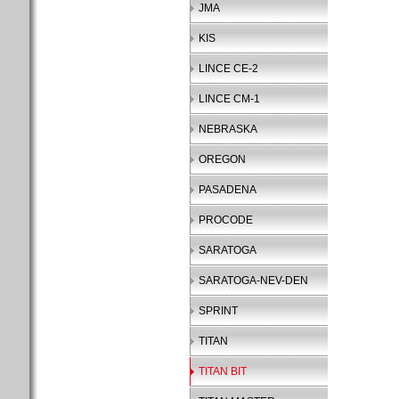
JMA
KIS
LINCE CE-2
LINCE CM-1
NEBRASKA
OREGON
PASADENA
PROCODE
SARATOGA
SARATOGA-NEV-DEN
SPRINT
TITAN
TITAN BIT