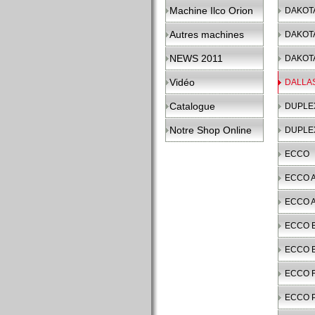
Machine Ilco Orion
DAKOT
Autres machines
DAKOT
NEWS 2011
DAKOT
Vidéo
DALLA
Catalogue
DUPLE
Notre Shop Online
DUPLE
ECCO
ECCO 
ECCO 
ECCO B
ECCO B
ECCO 
ECCO 