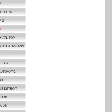
A
A EXTRA
A G
S
X-ATL-TOP
X-ATL-TOP-KANS
ABLOY
AUTOMATIC
IT
IT-DETROIT
FORD
PLUS