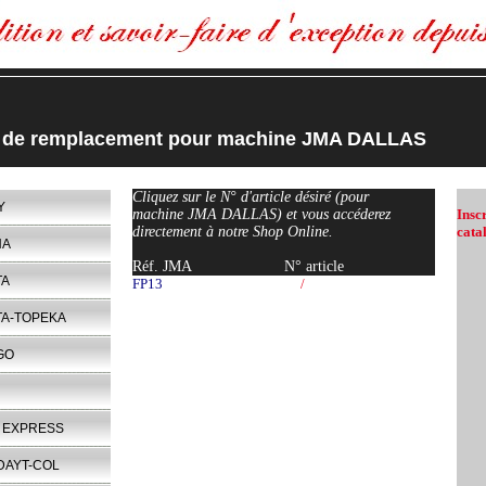
s de remplacement pour machine JMA DALLAS
Cliquez sur le N° d'article désiré (pour
Y
machine JMA DALLAS) et vous accéderez
Insc
directement à notre Shop Online.
cata
NA
Réf. JMA
N° article
TA
FP13
/
TA-TOPEKA
GO
 EXPRESS
DAYT-COL