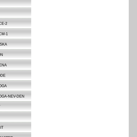
CE-2
CM-1
SKA
ON
ENA
ODE
OGA
OGA-NEV-DEN
T
IT