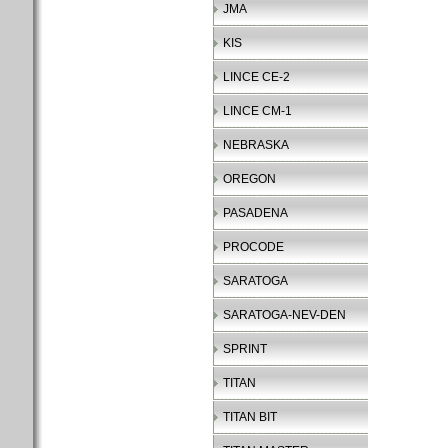
JMA
KIS
LINCE CE-2
LINCE CM-1
NEBRASKA
OREGON
PASADENA
PROCODE
SARATOGA
SARATOGA-NEV-DEN
SPRINT
TITAN
TITAN BIT