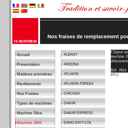
Nos fraises de remplacement 
Cliquez sur
Accueil
ALBANY
machine J
directemen
Présentation
ARIZONA
Réf. JMA
Matières premières
ATLANTA
FP12
Revêtements
ATLANTA-TOPEKA
Nos Fraises
CHICAGO
Types de machines
DAKAR
Machine Silca
DAKAR EXPRESS
Machine JMA
DAKKI DAYT-COL