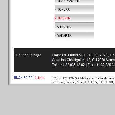
TITAN MASTER
TOPEKA
TUCSON
VIRGINIA
YAKARTA
Haut de la page
Fraises & Outils SELECTION SA,
Fab
Liens
F.O. SELECTION SA fabrique des fraises de remapla
Ilco Orion, Keyline, Minit, HK, LSA, KIS, KURT, 