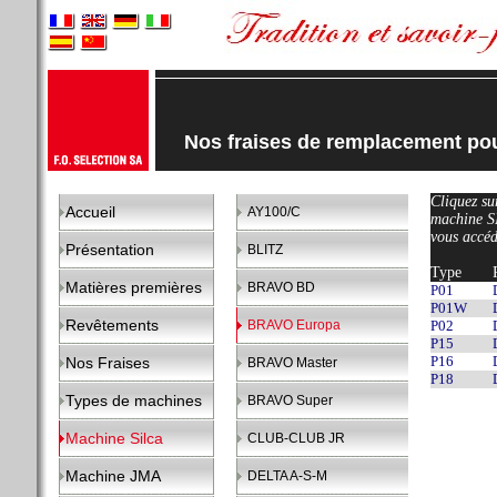
Nos fraises de remplacement p
Cliquez sur
Accueil
AY100/C
machine 
vous accéd
Présentation
BLITZ
Type
Matières premières
BRAVO BD
P01
P01W
Revêtements
BRAVO Europa
P02
P15
P16
Nos Fraises
BRAVO Master
P18
Types de machines
BRAVO Super
Machine Silca
CLUB-CLUB JR
Machine JMA
DELTA A-S-M