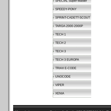
SPECIAL Super-Master
SPEEDY-PONY
SPRINT-CADETT-SCOUT
TARGA-2000-2000P
TECH 1
TECH 2
TECH 3
TECH 3 EUROPA
TRIAX E-CODE
UNOCODE
VIPER
XENIA