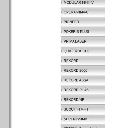
MODULAR I-II-III-IV
OPERA I-III-IV-C
PIONEER
POKER S-PLUS
PRIMA LASER
QUATTROCODE
REKORD
REKORD 2000
REKORD ASSA
REKORD PLUS
REKORD/NF
SCOUT FTM-FT
SERENISSIMA