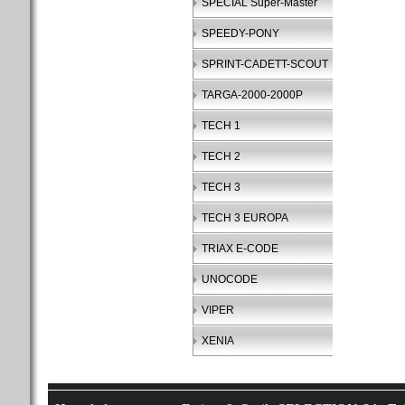
SPECIAL Super-Master
SPEEDY-PONY
SPRINT-CADETT-SCOUT
TARGA-2000-2000P
TECH 1
TECH 2
TECH 3
TECH 3 EUROPA
TRIAX E-CODE
UNOCODE
VIPER
XENIA