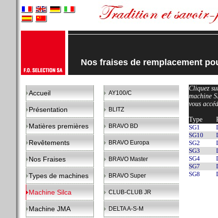
Nos fraises de remplacement p
Cliquez sur
Accueil
AY100/C
machine 
vous accéd
Présentation
BLITZ
Type
Matières premières
BRAVO BD
SG1
SG10
Revêtements
BRAVO Europa
SG2
SG3
SG4
Nos Fraises
BRAVO Master
SG7
SG8
Types de machines
BRAVO Super
Machine Silca
CLUB-CLUB JR
Machine JMA
DELTA A-S-M