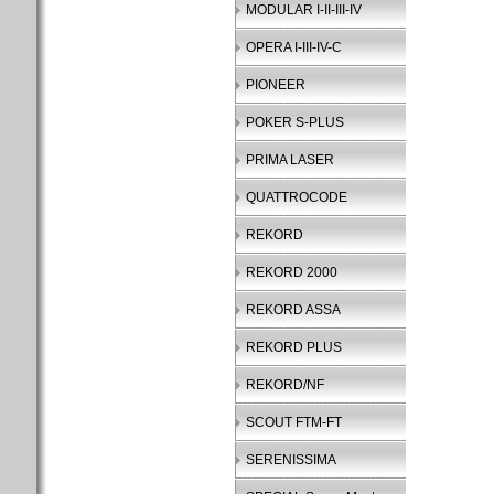
MODULAR I-II-III-IV
OPERA I-III-IV-C
PIONEER
POKER S-PLUS
PRIMA LASER
QUATTROCODE
REKORD
REKORD 2000
REKORD ASSA
REKORD PLUS
REKORD/NF
SCOUT FTM-FT
SERENISSIMA