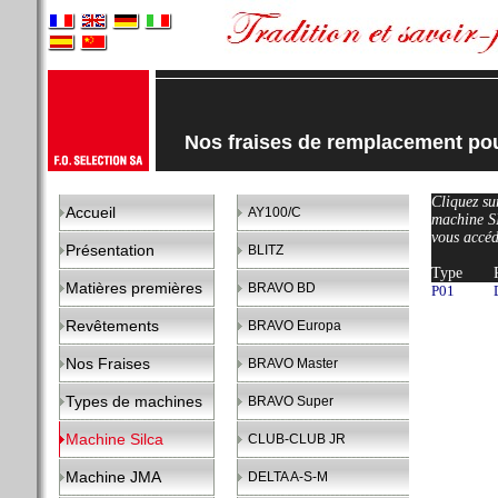
Nos fraises de remplacement p
Cliquez sur
Accueil
AY100/C
machine 
vous accéd
Présentation
BLITZ
Type
Matières premières
BRAVO BD
P01
Revêtements
BRAVO Europa
Nos Fraises
BRAVO Master
Types de machines
BRAVO Super
Machine Silca
CLUB-CLUB JR
Machine JMA
DELTA A-S-M