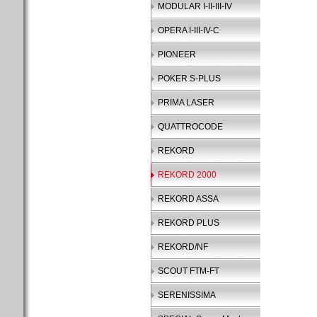
MODULAR I-II-III-IV
OPERA I-III-IV-C
PIONEER
POKER S-PLUS
PRIMA LASER
QUATTROCODE
REKORD
REKORD 2000
REKORD ASSA
REKORD PLUS
REKORD/NF
SCOUT FTM-FT
SERENISSIMA