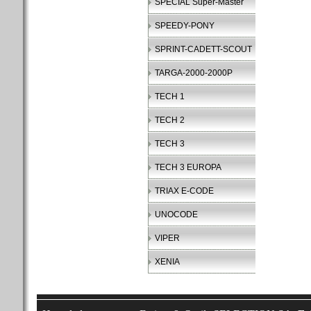
SPECIAL Super-Master
SPEEDY-PONY
SPRINT-CADETT-SCOUT
TARGA-2000-2000P
TECH 1
TECH 2
TECH 3
TECH 3 EUROPA
TRIAX E-CODE
UNOCODE
VIPER
XENIA