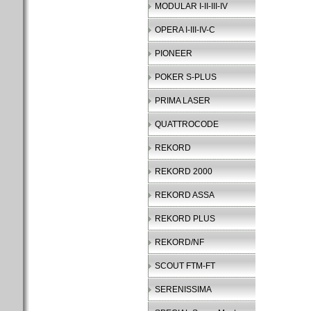
MODULAR I-II-III-IV
OPERA I-III-IV-C
PIONEER
POKER S-PLUS
PRIMA LASER
QUATTROCODE
REKORD
REKORD 2000
REKORD ASSA
REKORD PLUS
REKORD/NF
SCOUT FTM-FT
SERENISSIMA