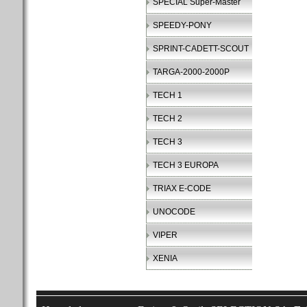
SPECIAL Super-Master
SPEEDY-PONY
SPRINT-CADETT-SCOUT
TARGA-2000-2000P
TECH 1
TECH 2
TECH 3
TECH 3 EUROPA
TRIAX E-CODE
UNOCODE
VIPER
XENIA