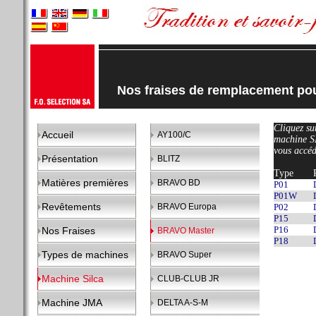
Nos fraises de remplacement p
Cliquez sur
Accueil
AY100/C
machine S
vous accéd
Présentation
BLITZ
Type
Matières premières
BRAVO BD
P01
P01W
Revêtements
BRAVO Europa
P02
P15
P16
Nos Fraises
BRAVO Master
P18
Types de machines
BRAVO Super
Machine Silca
CLUB-CLUB JR
Machine JMA
DELTA A-S-M