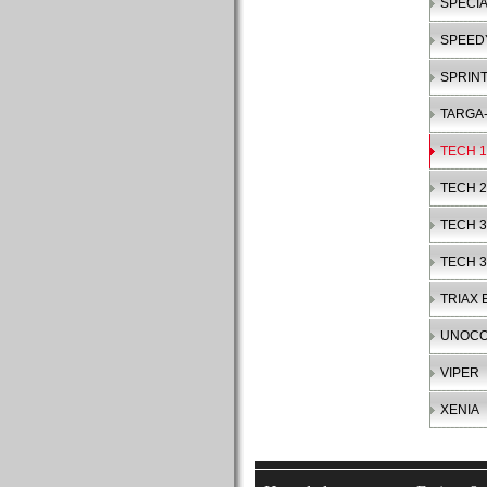
SPECIA
SPEED
SPRIN
TARGA-
TECH 1
TECH 2
TECH 3
TECH 
TRIAX 
UNOC
VIPER
XENIA