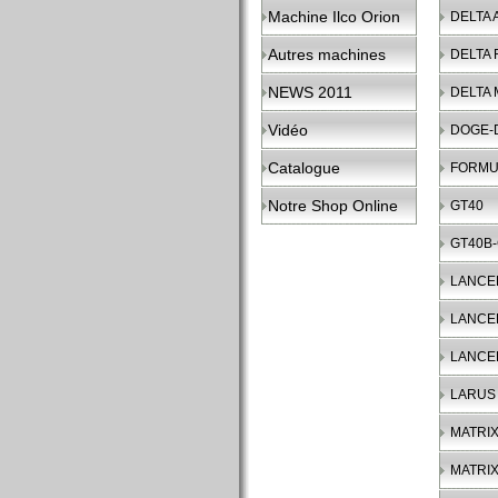
Machine Ilco Orion
DELTA 
Autres machines
DELTA 
NEWS 2011
DELTA
Vidéo
DOGE-
Catalogue
FORMU
Notre Shop Online
GT40
GT40B
LANCE
LANCE
LANCE
LARUS
MATRIX
MATRIX