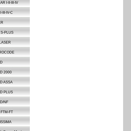
 I-II-III-IV
-III-IV-C
ER
 S-PLUS
 LASER
ROCODE
RD
D 2000
D ASSA
D PLUS
D/NF
 FTM-FT
ISSIMA