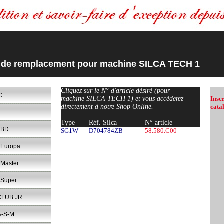
s de remplacement pour machine SILCA TECH 1
Cliquez sur le N° d'article désiré (pour
C
machine SILCA TECH 1) et vous accéderez
Insc
directement à notre Shop Online.
cata
Type
Réf. Silca
N° article
 BD
SG1W
D704784ZB
58.580.C00
Europa
Master
Super
CLUB JR
A-S-M