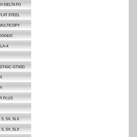
AY-DELTA FO
FLAT STEEL
 MULTICOPY
DOGE/C
LA-X
-GT40C-GT40D
R
R
R PLUS
 S, SX, SLX
 S, SX, SLX