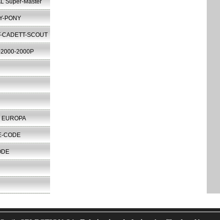
L Super-Master
Y-PONY
T-CADETT-SCOUT
2000-2000P
3 EUROPA
E-CODE
ODE