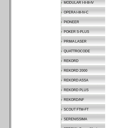
MODULAR I-II-III-IV
OPERA I-III-IV-C
PIONEER
POKER S-PLUS
PRIMA LASER
QUATTROCODE
REKORD
REKORD 2000
REKORD ASSA
REKORD PLUS
REKORD/NF
SCOUT FTM-FT
SERENISSIMA