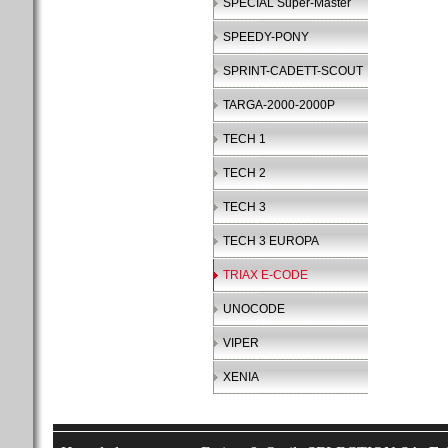
SPECIAL Super-Master
SPEEDY-PONY
SPRINT-CADETT-SCOUT
TARGA-2000-2000P
TECH 1
TECH 2
TECH 3
TECH 3 EUROPA
TRIAX E-CODE
UNOCODE
VIPER
XENIA