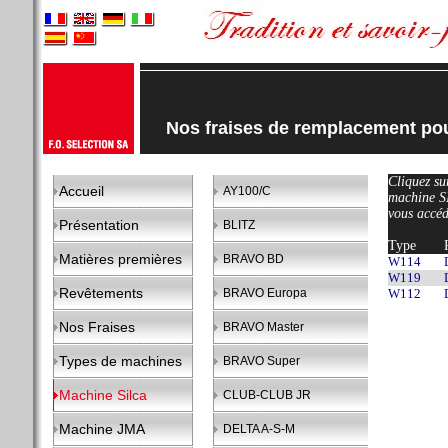
Nos fraises de remplacement p
Cliquez sur
Accueil
AY100/C
machine 
vous accéd
Présentation
BLITZ
Type
Matières premières
BRAVO BD
W114
W119
Revêtements
BRAVO Europa
W112
Nos Fraises
BRAVO Master
Types de machines
BRAVO Super
Machine Silca
CLUB-CLUB JR
Machine JMA
DELTA A-S-M