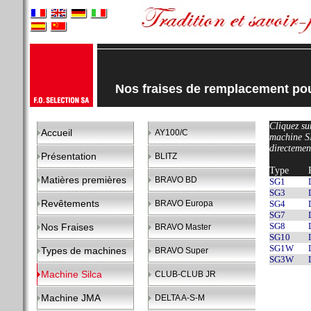
Nos fraises de remplacement p
Cliquez sur
Accueil
AY100/C
machine S
directemen
Présentation
BLITZ
Type
Matières premières
BRAVO BD
SG1
SG3
Revêtements
BRAVO Europa
SG4
SG7
SG8
Nos Fraises
BRAVO Master
SG10
SG1W
Types de machines
BRAVO Super
SG3W
Machine Silca
CLUB-CLUB JR
Machine JMA
DELTA A-S-M