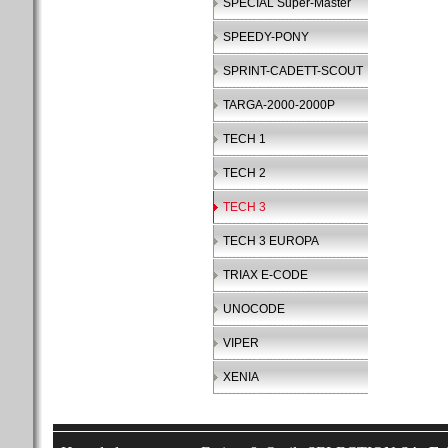
SPECIAL Super-Master
SPEEDY-PONY
SPRINT-CADETT-SCOUT
TARGA-2000-2000P
TECH 1
TECH 2
TECH 3
TECH 3 EUROPA
TRIAX E-CODE
UNOCODE
VIPER
XENIA