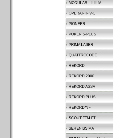
MODULAR I-II-III-IV
OPERA I-III-IV-C
PIONEER
POKER S-PLUS
PRIMA LASER
QUATTROCODE
REKORD
REKORD 2000
REKORD ASSA
REKORD PLUS
REKORD/NF
SCOUT FTM-FT
SERENISSIMA