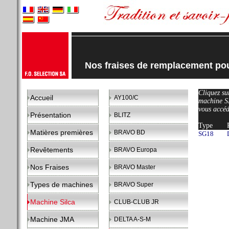
Nos fraises de remplacement p
Cliquez sur
Accueil
AY100/C
machine 
vous accéd
Présentation
BLITZ
Type
Matières premières
BRAVO BD
SG18
Revêtements
BRAVO Europa
Nos Fraises
BRAVO Master
Types de machines
BRAVO Super
Machine Silca
CLUB-CLUB JR
Machine JMA
DELTA A-S-M