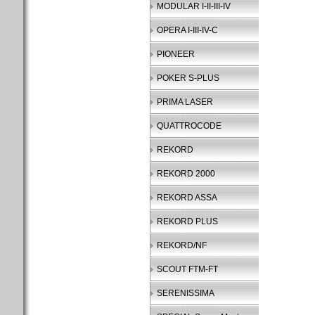
MODULAR I-II-III-IV
OPERA I-III-IV-C
PIONEER
POKER S-PLUS
PRIMA LASER
QUATTROCODE
REKORD
REKORD 2000
REKORD ASSA
REKORD PLUS
REKORD/NF
SCOUT FTM-FT
SERENISSIMA