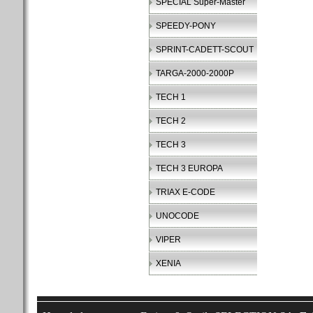
SPECIAL Super-Master
SPEEDY-PONY
SPRINT-CADETT-SCOUT
TARGA-2000-2000P
TECH 1
TECH 2
TECH 3
TECH 3 EUROPA
TRIAX E-CODE
UNOCODE
VIPER
XENIA