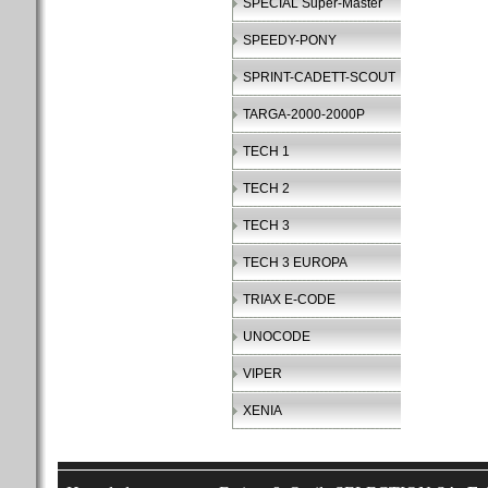
SPECIAL Super-Master
SPEEDY-PONY
SPRINT-CADETT-SCOUT
TARGA-2000-2000P
TECH 1
TECH 2
TECH 3
TECH 3 EUROPA
TRIAX E-CODE
UNOCODE
VIPER
XENIA