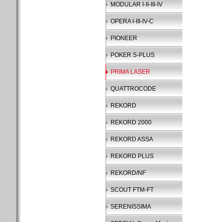
MODULAR I-II-III-IV
OPERA I-III-IV-C
PIONEER
POKER S-PLUS
PRIMA LASER
QUATTROCODE
REKORD
REKORD 2000
REKORD ASSA
REKORD PLUS
REKORD/NF
SCOUT FTM-FT
SERENISSIMA