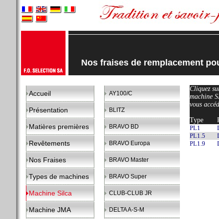
Nos fraises de remplacement p
Cliquez sur
Accueil
AY100/C
machine 
vous accéd
Présentation
BLITZ
Type
Matières premières
BRAVO BD
PL1
PL1.5
Revêtements
BRAVO Europa
PL1.9
Nos Fraises
BRAVO Master
Types de machines
BRAVO Super
Machine Silca
CLUB-CLUB JR
Machine JMA
DELTA A-S-M