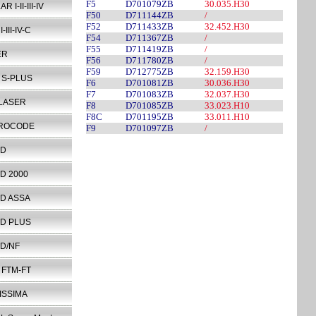
F5
D701079ZB
30.035.H30
 I-II-III-IV
F50
D711144ZB
/
F52
D711433ZB
32.452.H30
-III-IV-C
F54
D711367ZB
/
F55
D711419ZB
/
ER
F56
D711780ZB
/
F59
D712775ZB
32.159.H30
 S-PLUS
F6
D701081ZB
30.036.H30
F7
D701083ZB
32.037.H30
 LASER
F8
D701085ZB
33.023.H10
F8C
D701195ZB
33.011.H10
ROCODE
F9
D701097ZB
/
RD
D 2000
D ASSA
D PLUS
D/NF
 FTM-FT
ISSIMA