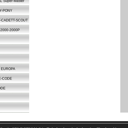
L Super-Master
Y-PONY
T-CADETT-SCOUT
2000-2000P
3 EUROPA
E-CODE
ODE