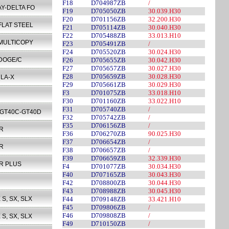
F18
D704987ZB
/
AY-DELTA FO
F19
D705050ZB
30.039.H30
F20
D701156ZB
32.200.H30
FLAT STEEL
F21
D705114ZB
30.040.H30
F22
D705488ZB
33.013.H10
 MULTICOPY
F23
D705491ZB
/
F24
D705520ZB
30.024.H30
DOGE/C
F26
D705655ZB
30.042.H30
F27
D705657ZB
30.027.H30
F28
D705659ZB
30.028.H30
LA-X
F29
D705661ZB
30.029.H30
F3
D701075ZB
33.018.H10
F30
D701160ZB
33.022.H10
F31
D705740ZB
/
-GT40C-GT40D
F32
D705742ZB
/
F35
D706156ZB
/
R
F36
D706270ZB
90.025.H30
F37
D706654ZB
/
R
F38
D706657ZB
/
F39
D706659ZB
32.339.H30
R PLUS
F4
D701077ZB
30.034.H30
F40
D707165ZB
30.043.H30
F42
D708800ZB
30.044.H30
F43
D708988ZB
30.045.H30
 S, SX, SLX
F44
D709148ZB
33.421.H10
F45
D709806ZB
/
F46
D709808ZB
/
 S, SX, SLX
F49
D710150ZB
/