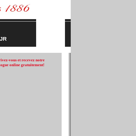
 JR
rivez-vous et recevez notre
logue online gratuitement!