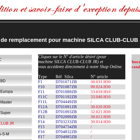
s de remplacement pour machine SILCA CLUB-CLUB
Cliquez sur le N° d'article désiré (pour
C
machine SILCA CLUB-CLUB JR) et
Insc
vous accéderez directement à notre Shop Online.
cata
Type
Réf. Silca
N° article
 BD
F1
D701071ZB
30.031.H30
F10
D701087ZB
90.024.H30
Europa
F11
D701089ZB
33.019.H10
F11C
D701192ZB
33.040.H10
F11L
D704449ZB
/
Master
F12A
D701091ZB
30.020.H30
F12B
D701093ZB
32.021.H30
Super
F13
D702099ZB
30.013.H30
F14
D703233ZB
30.014.H30
CLUB JR
F15
D704754ZB
/
F16
D704832ZB
/
A-S-M
F17
D704985ZB
/