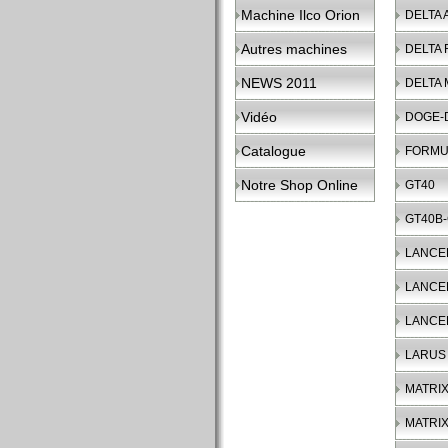
Machine Ilco Orion
DELTA 
Autres machines
DELTA 
NEWS 2011
DELTA
Vidéo
DOGE-
Catalogue
FORMU
Notre Shop Online
GT40
GT40B
LANCE
LANCE
LANCE
LARUS
MATRIX
MATRIX