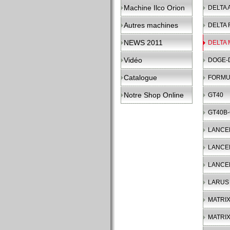
Machine Ilco Orion
DELTA 
Autres machines
DELTA 
NEWS 2011
DELTA
Vidéo
DOGE-
Catalogue
FORMU
Notre Shop Online
GT40
GT40B
LANCE
LANCE
LANCE
LARUS
MATRIX
MATRIX