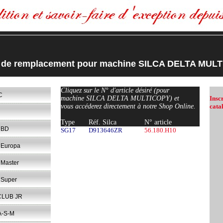
s de remplacement pour machine SILCA DELTA MUL
Cliquez sur le N° d'article désiré (pour
C
machine SILCA DELTA MULTICOPY) et
Insc
vous accéderez directement à notre Shop Online.
cata
Type
Réf. Silca
N° article
 BD
SG17
D913646ZR
56.180.H10
Europa
Master
Super
CLUB JR
A-S-M