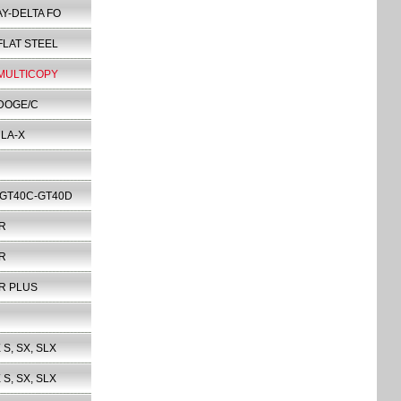
AY-DELTA FO
FLAT STEEL
 MULTICOPY
DOGE/C
LA-X
-GT40C-GT40D
R
R
R PLUS
 S, SX, SLX
 S, SX, SLX