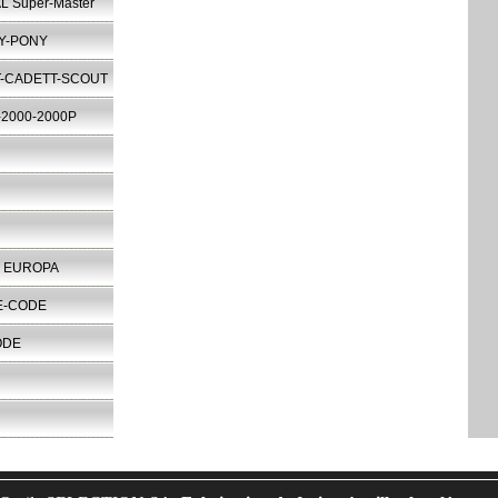
L Super-Master
Y-PONY
T-CADETT-SCOUT
2000-2000P
3 EUROPA
E-CODE
ODE