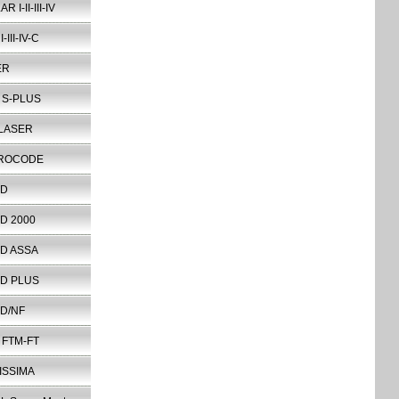
 I-II-III-IV
-III-IV-C
ER
 S-PLUS
 LASER
ROCODE
RD
D 2000
D ASSA
D PLUS
D/NF
 FTM-FT
ISSIMA