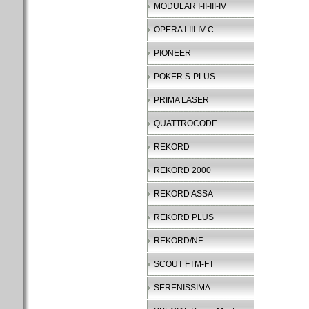
MODULAR I-II-III-IV
OPERA I-III-IV-C
PIONEER
POKER S-PLUS
PRIMA LASER
QUATTROCODE
REKORD
REKORD 2000
REKORD ASSA
REKORD PLUS
REKORD/NF
SCOUT FTM-FT
SERENISSIMA