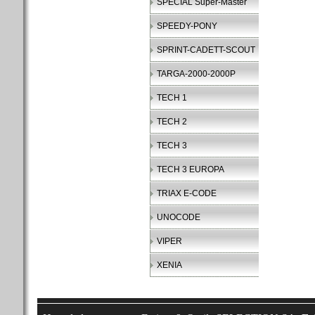
SPECIAL Super-Master
SPEEDY-PONY
SPRINT-CADETT-SCOUT
TARGA-2000-2000P
TECH 1
TECH 2
TECH 3
TECH 3 EUROPA
TRIAX E-CODE
UNOCODE
VIPER
XENIA