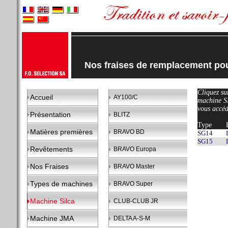
Nos fraises de remplacement p
Cliquez sur
Accueil
AY100/C
machine 
vous accéd
Présentation
BLITZ
Type
Matières premières
BRAVO BD
SG14
SG15
Revêtements
BRAVO Europa
Nos Fraises
BRAVO Master
Types de machines
BRAVO Super
Machine Silca
CLUB-CLUB JR
Machine JMA
DELTA A-S-M