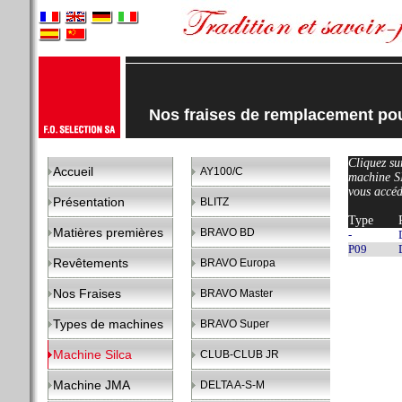
Nos fraises de remplacement p
Cliquez sur
Accueil
AY100/C
machine 
vous accéd
Présentation
BLITZ
Type
Matières premières
BRAVO BD
-
P09
Revêtements
BRAVO Europa
Nos Fraises
BRAVO Master
Types de machines
BRAVO Super
Machine Silca
CLUB-CLUB JR
Machine JMA
DELTA A-S-M