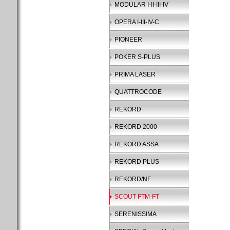
MODULAR I-II-III-IV
OPERA I-III-IV-C
PIONEER
POKER S-PLUS
PRIMA LASER
QUATTROCODE
REKORD
REKORD 2000
REKORD ASSA
REKORD PLUS
REKORD/NF
SCOUT FTM-FT
SERENISSIMA