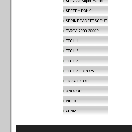
SPECIAL Super-Master
SPEEDY-PONY
SPRINT-CADETT-SCOUT
TARGA-2000-2000P
TECH 1
TECH 2
TECH 3
TECH 3 EUROPA
TRIAX E-CODE
UNOCODE
VIPER
XENIA