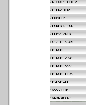
MODULAR I-II-III-IV
OPERA I-III-IV-C
PIONEER
POKER S-PLUS
PRIMA LASER
QUATTROCODE
REKORD
REKORD 2000
REKORD ASSA
REKORD PLUS
REKORD/NF
SCOUT FTM-FT
SERENISSIMA