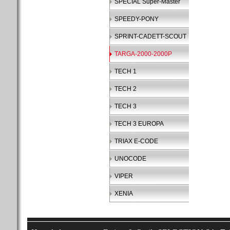
SPECIAL Super-Master
SPEEDY-PONY
SPRINT-CADETT-SCOUT
TARGA-2000-2000P
TECH 1
TECH 2
TECH 3
TECH 3 EUROPA
TRIAX E-CODE
UNOCODE
VIPER
XENIA