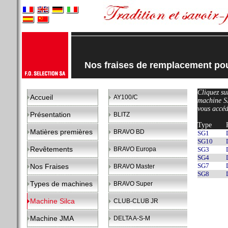
Nos fraises de remplacement p
Cliquez sur
Accueil
AY100/C
machine 
vous accéd
Présentation
BLITZ
Type
Matières premières
BRAVO BD
SG1
SG10
Revêtements
BRAVO Europa
SG3
SG4
SG7
Nos Fraises
BRAVO Master
SG8
Types de machines
BRAVO Super
Machine Silca
CLUB-CLUB JR
Machine JMA
DELTA A-S-M