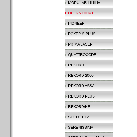
MODULAR I-II-III-IV
OPERA I-III-IV-C
PIONEER
POKER S-PLUS
PRIMA LASER
QUATTROCODE
REKORD
REKORD 2000
REKORD ASSA
REKORD PLUS
REKORD/NF
SCOUT FTM-FT
SERENISSIMA