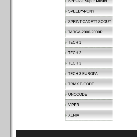
SPECIAL Super-Master
SPEEDY-PONY
SPRINT-CADETT-SCOUT
TARGA-2000-2000P
TECH 1
TECH 2
TECH 3
TECH 3 EUROPA
TRIAX E-CODE
UNOCODE
VIPER
XENIA