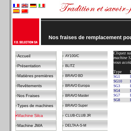
Nos fraises de remplacement pou
Cliquez sur
Accueil
AY100/C
machine S
vous accéd
Présentation
BLITZ
Type
Matières premières
BRAVO BD
SG1
SG10
Revêtements
BRAVO Europa
SG3
SG4
SG7
Nos Fraises
BRAVO Master
SG8
Types de machines
BRAVO Super
Machine Silca
CLUB-CLUB JR
Machine JMA
DELTA A-S-M