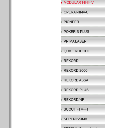
MODULAR I-II-III-IV
OPERA I-III-IV-C
PIONEER
POKER S-PLUS
PRIMA LASER
QUATTROCODE
REKORD
REKORD 2000
REKORD ASSA
REKORD PLUS
REKORD/NF
SCOUT FTM-FT
SERENISSIMA