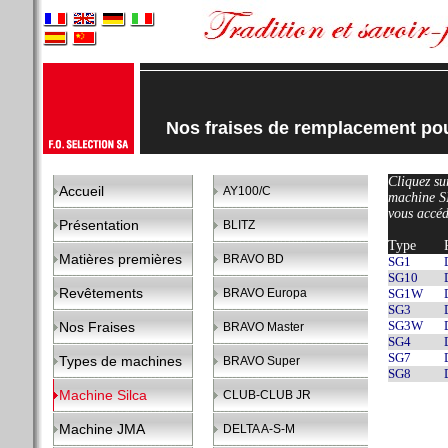
Nos fraises de remplacement pou
Cliquez sur
Accueil
AY100/C
machine S
vous accéd
Présentation
BLITZ
Type
Matières premières
BRAVO BD
SG1
SG10
Revêtements
BRAVO Europa
SG1W
SG3
SG3W
Nos Fraises
BRAVO Master
SG4
SG7
Types de machines
BRAVO Super
SG8
Machine Silca
CLUB-CLUB JR
Machine JMA
DELTA A-S-M