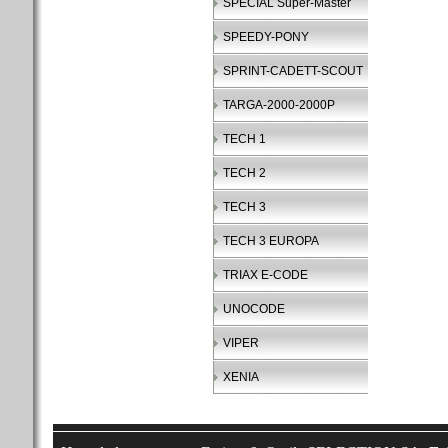
SPECIAL Super-Master
SPEEDY-PONY
SPRINT-CADETT-SCOUT
TARGA-2000-2000P
TECH 1
TECH 2
TECH 3
TECH 3 EUROPA
TRIAX E-CODE
UNOCODE
VIPER
XENIA